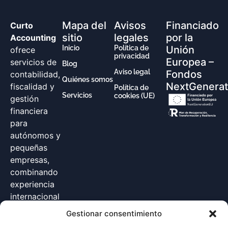
Mapa del
Avisos
Financiado
Curto
sitio
legales
por la
Accounting
Inicio
Política de
Unión
ofrece
privacidad
Europea –
servicios de
Blog
Aviso legal
Fondos
contabilidad,
Quiénes somos
NextGenerat
fiscalidad y
Política de
Servicios
cookies (UE)
gestión
financiera
para
autónomos y
pequeñas
empresas,
combinando
experiencia
internacional
con
Gestionar consentimiento
soluciones