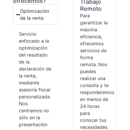
ofrecemos?
Trabajo
Remoto
Optimización
Para
de la renta
garantizar la
máxima
Servicio
eficiencia,
enfocado a la
ofrecemos
optimización
servicios de
del resultado
forma
de la
remota. Nos
declaración de
puedes
la renta,
realizar una
mediante
consulta y te
asesoría fiscal
responderemos
personalizada.
en menos de
Nos
24 horas
centramos no
para
sólo en la
conocer tus
presentación
necesidades