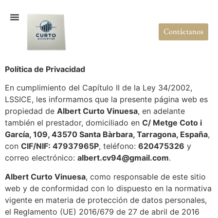
Contáctanos
Política de Privacidad
En cumplimiento del Capítulo II de la Ley 34/2002,
LSSICE, les informamos que la presente página web es
propiedad de
Albert Curto Vinuesa
, en adelante
también el prestador, domiciliado en
C/ Metge Coto i
García, 109, 43570 Santa Bàrbara, Tarragona, España
,
con
CIF/NIF: 47937965P
, teléfono:
620475326
y
correo electrónico:
albert.cv94@gmail.com
.
Albert Curto Vinuesa
, como responsable de este sitio
web y de conformidad con lo dispuesto en la normativa
vigente en materia de protección de datos personales,
el Reglamento (UE) 2016/679 de 27 de abril de 2016