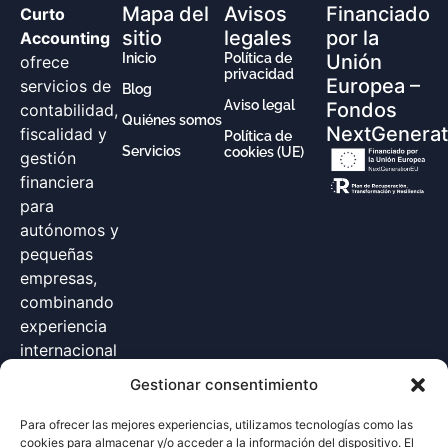
Mapa del
Avisos
Financiado
Curto
sitio
legales
por la
Accounting
Inicio
Política de
Unión
ofrece
privacidad
Europea –
servicios de
Blog
Aviso legal
Fondos
contabilidad,
Quiénes somos
NextGenerat
fiscalidad y
Política de
Servicios
cookies (UE)
gestión
financiera
para
autónomos y
pequeñas
empresas,
combinando
experiencia
internacional
con
Gestionar consentimiento
soluciones
personalizadas
Para ofrecer las mejores experiencias, utilizamos tecnologías como las
cookies para almacenar y/o acceder a la información del dispositivo. El
para